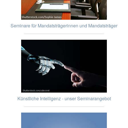
Seminare für Mandatsträgerinnen und Mandatsträger
Künstliche Intelligenz - unser Seminarangebot