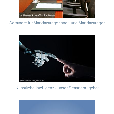
Seminare für Mandatsträgerinnen und Mandatsträger
Künstliche Intelligenz - unser Seminarangebot