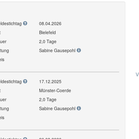
ldestichtag
08.04.2026
t
Bielefeld
uer
2,0 Tage
itung
Sabine Gausepohl
eis
V
ldestichtag
17.12.2025
t
Münster-Coerde
uer
2,0 Tage
itung
Sabine Gausepohl
eis