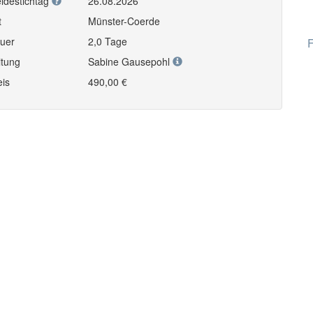
ldestichtag
26.08.2026
t
Münster-Coerde
uer
2,0 Tage
F
itung
Sabine Gausepohl
eis
490,00 €