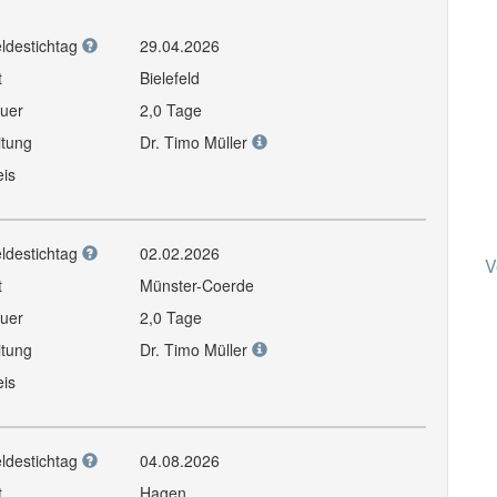
ldestichtag
29.04.2026
t
Bielefeld
uer
2,0 Tage
itung
Dr. Timo Müller
eis
ldestichtag
02.02.2026
V
t
Münster-Coerde
uer
2,0 Tage
itung
Dr. Timo Müller
eis
ldestichtag
04.08.2026
t
Hagen