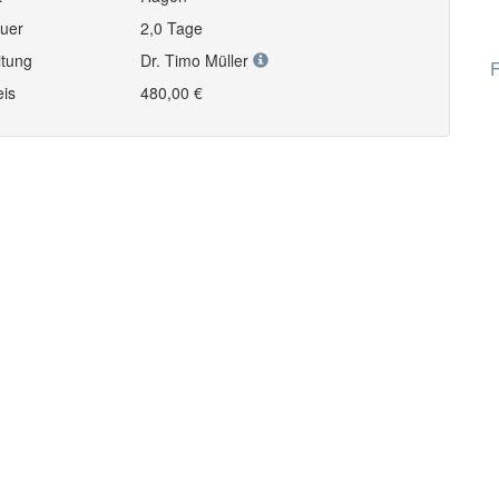
uer
2,0 Tage
itung
Dr. Timo Müller
F
eis
480,00 €