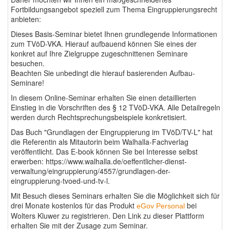
Fortbildungsangebot speziell zum Thema Eingruppierungsrecht
anbieten:
Dieses Basis-Seminar bietet Ihnen grundlegende Informationen
zum TVöD-VKA. Hierauf aufbauend können Sie eines der
konkret auf Ihre Zielgruppe zugeschnittenen Seminare
besuchen.
Beachten Sie unbedingt die hierauf basierenden Aufbau-
Seminare!
In diesem Online-Seminar erhalten Sie einen detaillierten
Einstieg in die Vorschriften des § 12 TVöD-VKA. Alle Detailregeln
werden durch Rechtsprechungsbeispiele konkretisiert.
Das Buch "Grundlagen der Eingruppierung im TVöD/TV-L" hat
die Referentin als Mitautorin beim Walhalla-Fachverlag
veröffentlicht. Das E-book können Sie bei Interesse selbst
erwerben: https://www.walhalla.de/oeffentlicher-dienst-
verwaltung/eingruppierung/4557/grundlagen-der-
eingruppierung-tvoed-und-tv-l.
Mit Besuch dieses Seminars erhalten Sie die Möglichkeit sich für
drei Monate kostenlos für das Produkt
bei
eGov Personal
Wolters Kluwer zu registrieren. Den Link zu dieser Plattform
erhalten Sie mit der Zusage zum Seminar.