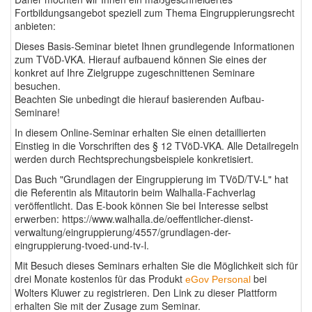
Fortbildungsangebot speziell zum Thema Eingruppierungsrecht
anbieten:
Dieses Basis-Seminar bietet Ihnen grundlegende Informationen
zum TVöD-VKA. Hierauf aufbauend können Sie eines der
konkret auf Ihre Zielgruppe zugeschnittenen Seminare
besuchen.
Beachten Sie unbedingt die hierauf basierenden Aufbau-
Seminare!
In diesem Online-Seminar erhalten Sie einen detaillierten
Einstieg in die Vorschriften des § 12 TVöD-VKA. Alle Detailregeln
werden durch Rechtsprechungsbeispiele konkretisiert.
Das Buch "Grundlagen der Eingruppierung im TVöD/TV-L" hat
die Referentin als Mitautorin beim Walhalla-Fachverlag
veröffentlicht. Das E-book können Sie bei Interesse selbst
erwerben: https://www.walhalla.de/oeffentlicher-dienst-
verwaltung/eingruppierung/4557/grundlagen-der-
eingruppierung-tvoed-und-tv-l.
Mit Besuch dieses Seminars erhalten Sie die Möglichkeit sich für
drei Monate kostenlos für das Produkt
bei
eGov Personal
Wolters Kluwer zu registrieren. Den Link zu dieser Plattform
erhalten Sie mit der Zusage zum Seminar.