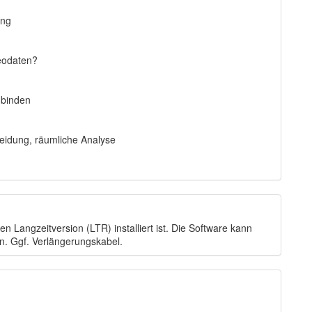
ung
eodaten?
binden
neidung, räumliche Analyse
n Langzeitversion (LTR) installiert ist. Die Software kann
n. Ggf. Verlängerungskabel.