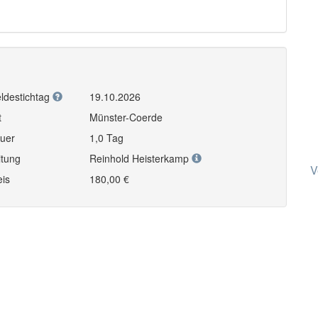
ldestichtag
19.10.2026
t
Münster-Coerde
uer
1,0 Tag
itung
Reinhold Heisterkamp
V
eis
180,00 €