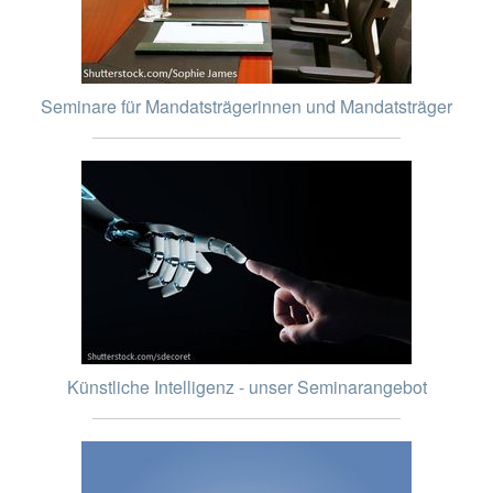
Seminare für Mandatsträgerinnen und Mandatsträger
Künstliche Intelligenz - unser Seminarangebot