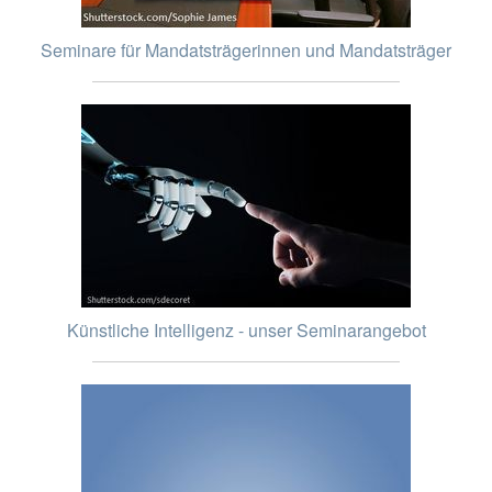
Seminare für Mandatsträgerinnen und Mandatsträger
Künstliche Intelligenz - unser Seminarangebot