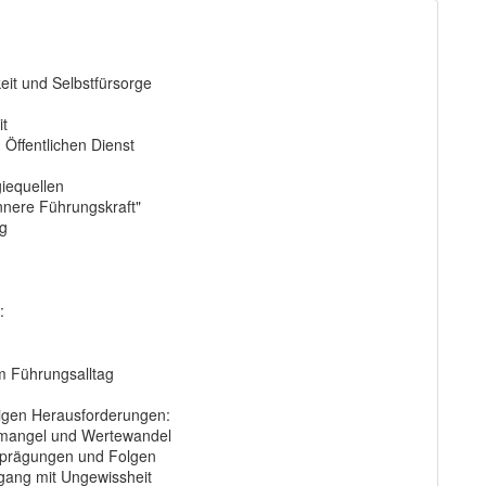
it und Selbstfürsorge
it
Öffentlichen Dienst
iequellen
nnere Führungskraft"
ag
:
m Führungsalltag
tigen Herausforderungen:
emangel und Wertewandel
sprägungen und Folgen
ang mit Ungewissheit