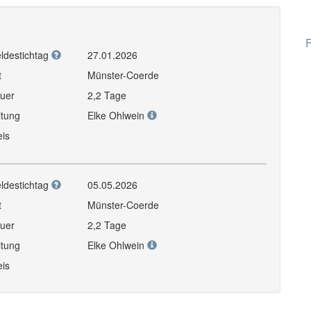
F
ldestichtag
27.01.2026
t
Münster-Coerde
uer
2,2 Tage
itung
Elke Ohlwein
eis
ldestichtag
05.05.2026
t
Münster-Coerde
uer
2,2 Tage
itung
Elke Ohlwein
eis