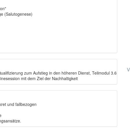
ion"
ge (Salutogenese)
)
V
ualifizierung zum Aufstieg in den höheren Dienst, Teilmodul 3.6
nlinesession mit dem Ziel der Nachhaltigkeit
ret und fallbezogen
e
ungsansätze.